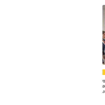
ფ
მ
კ