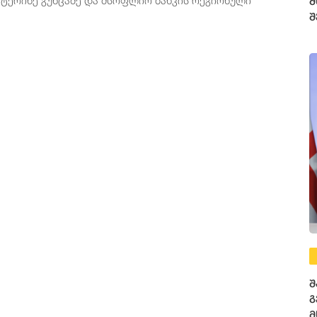
მ
შ
შ
გ
მ