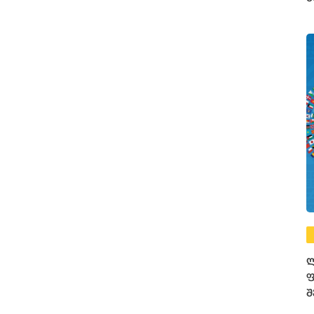
ფ
ლ
ფ
შ