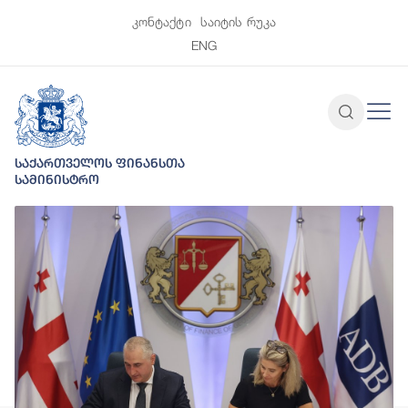
კონტაქტი
საიტის რუკა
ENG
საქართველოს ფინანსთა
სამინისტრო