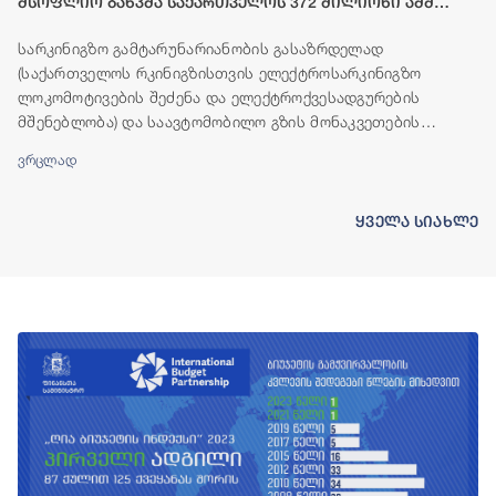
მსოფლიო ბანკმა საქართველოს 372 მილიონი აშშ
დოლარის ოდენობის ფინანსური რესურსი გამოუყო
სარკინიგზო გამტარუნარიანობის გასაზრდელად
(საქართველოს რკინიგზისთვის ელექტროსარკინიგზო
ლოკომოტივების შეძენა და ელექტროქვესადგურების
მშენებლობა) და საავტომობილო გზის მონაკვეთების
(ბადიაური-ჩალაუბანი-ბაკურციხე და გურჯაანი-თელავი)
ვრცლად
მშენებლობისთვის, მსოფლიო ბანკის ჯგუფი საქართველოს
ფინანსურ რესურსს გამოუყოფს.
ყველა სიახლე