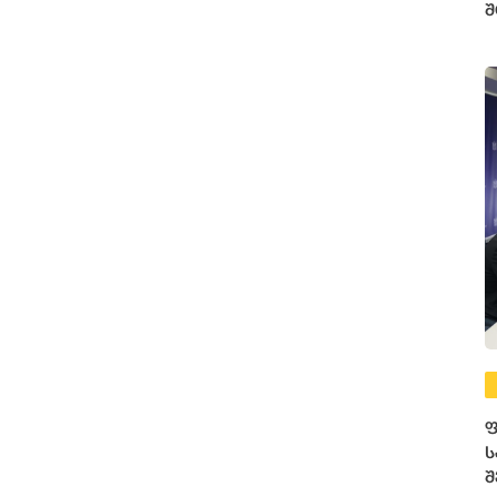
შ
ე
ფ
ს
შ