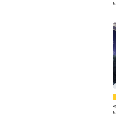
ს
ფ
ს