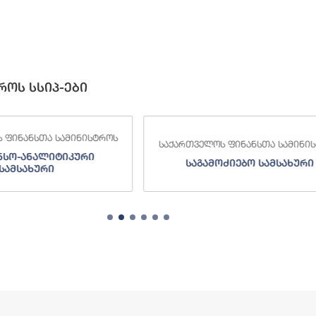
როს სსიპ-ები
 ფინანსთა სამინისტროს
საქართველოს ფინანსთა სამინი
ძიებო სამსახური
შემოსავლების სამსახურ