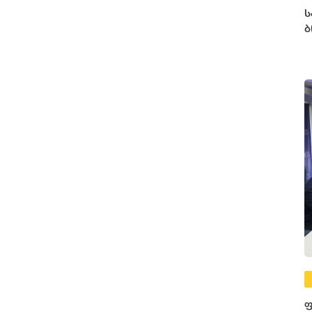
ს
ბ
ფ