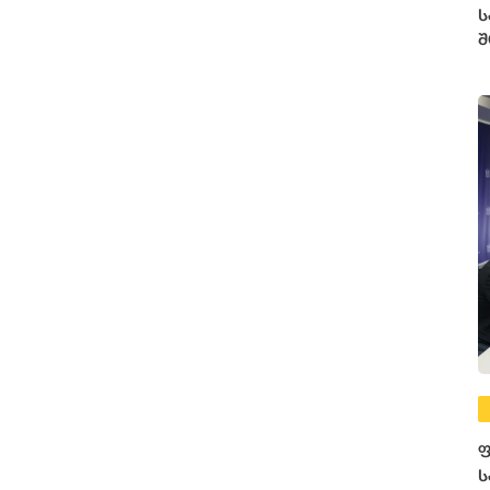
ს
შ
ე
ფ
ს