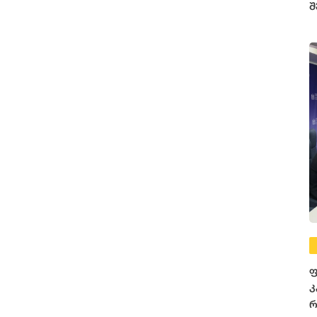
შ
ფ
კ
რ