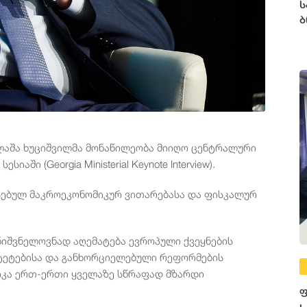
ს
ბ
, ლაშა ხუციშვილმა მონაწილეობა მიიღო ცენტრალური
ი (Georgia Ministerial Keynote Interview).
რსებულ მაკროეკონომიკურ ვითარებასა და ფისკალურ
ნიშვნელოვნად აღემატება ევროპული ქვეყნების
იტეტებისა და განხორციელებული რეფორმების
იკა ერთ-ერთი ყველაზე სწრაფად მზარდი
ფ