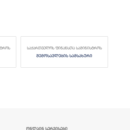
საქა
სტროს
საქართველოს ფინანსთა სამინისტროს
ი
სახელმწიფო ხაზინა
ა
ზე
ონლაინ სერვისები