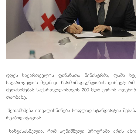
დღეს
საქართველოს
ფინანსთა
მინისტრმა
,
ლაშა
ხუ
საქართველოს
მუდმივი
წარმომადგენლობის
დირექტორმ
შეთანხმებას
საქართველოსთვის
200
მლნ
ევროს
ოდენობ
თაობაზე
.
შეთანხმება
ითვალისწინებს
სოფლად
სტანდარტის
შესაბ
რეაბილიტაციას
.
ხაზგასასმელია
,
რომ
აღნიშნული
პროგრამა
არის
აზი