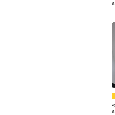
გ
ფ
გ