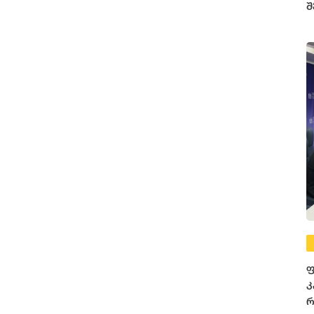
შ
ფ
კ
რ