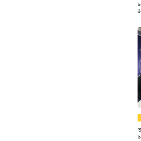
ს
შ
ე
ფ
ს