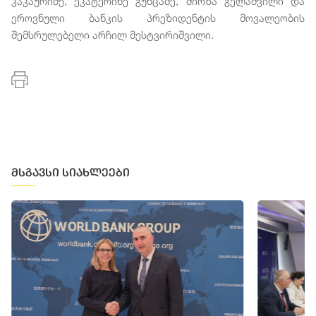
კაკაურიძე, ეკატერინე გუნცაძე, მირზა გელაშვილი და
ეროვნული ბანკის პრეზიდენტის მოვალეობის
შემსრულებელი არჩილ მესტვირიშვილი.
მსგავსი სიახლეები