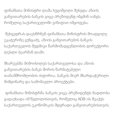
ფინანსთა
მინისტრი
ლაშა
ხუციშვილი
შეხვდა
აზიის
განვითარების
ბანკის
ვიცე
-
პრეზიდენტ
ინგმინ
იანგს
,
რომელიც
საქართველოში
ვიზიტით
იმყოფება
.
შეხვედრას
დაესწრნენ
ფინანსთა
მინისტრის
მოადგილე
ეკატერინე
გუნცაძე
,
აზიის
განვითარების
ბანკის
საქართველოს
მუდმივი
წარმომადგენლობის
დირექტორი
ლესლი
ბეარმან
ლამი
.
მხარეებმა
მიმოიხილეს
საქართველოსა
და
აზიის
განვითარების
ბანკს
შორის
წარმატებული
თანამშრომლობის
ისტორია
,
ბანკის
მიერ
მხარდაჭერილი
მიმდინარე
და
სამომავლო
პროექტები
.
ფინანსთა
მინისტრმა
ბანკის
ვიცე
-
პრეზიდენტს
მადლობა
გადაუხადა
იმ
წვლილისთვის
,
რომელიც
ADB-
ის
შეაქვს
საქართველოს
ეკონომიკის
მდგრადი
განვითარებისთვის
.