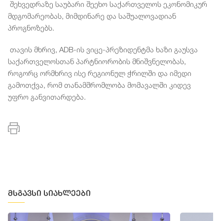
შეხვედრაზე
საუბარი
შეეხო
საქართველოს
ეკონომიკურ
მდგომარეობას
,
მიმდინარე
და
საშუალოვადიან
პროგნოზებს
.
თავის
მხრივ
, ADB-
ის
ვიცე
-
პრეზიდენტმა
ხაზი
გაუსვა
საქართველოსთან
პარტნიორობის
მნიშვნელობას
,
როგორც
ორმხრივ
ისე
რეგიონულ
ჭრილში
და
იმედი
გამოთქვა
,
რომ
თანამშრომლობა
მომავალში
კიდევ
უფრო
განვითარდება
.
მსგავსი სიახლეები