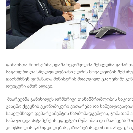
ფინანსთა მინისტრმა, ლაშა ხუციშვილმა შეხვედრა გამარ
საგანგებო და სრულუფლებიანი ელჩის მოვალეობის შემსრუ
დაესწრნენ ფინანსთა მინისტრის მოადგილე ეკატერინე გუნ
ოფიცერი ამირ ალავი.
მხარეებმა განიხილეს ორმხრივი თანამშრომლობის საკითხ
გააცნო ქვეყნის ეკონომიკური ვითარება და საშუალოვადიანი
სახელმწიფო დეპარტამენტის წარმომადგენლის, ჯონათან ას
საბაჟო დეპარტამენტის ეფექტურ მუშაობას და მხარეებს 
კონტროლის გამოცდილების გაზიარების კუთხით. ასევე, სა