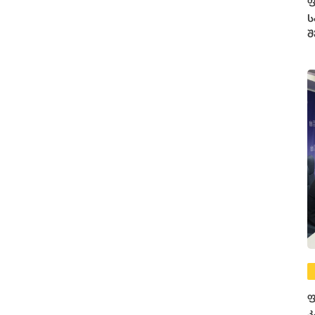
ფ
ს
შ
ფ
კ