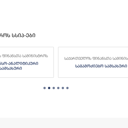
როს სსიპ-ები
 ფინანსთა სამინისტროს
საქართველოს ფინანსთა სამინი
ძიებო სამსახური
შემოსავლების სამსახურ