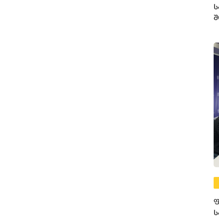
ს
შ
ე
ფ
ს