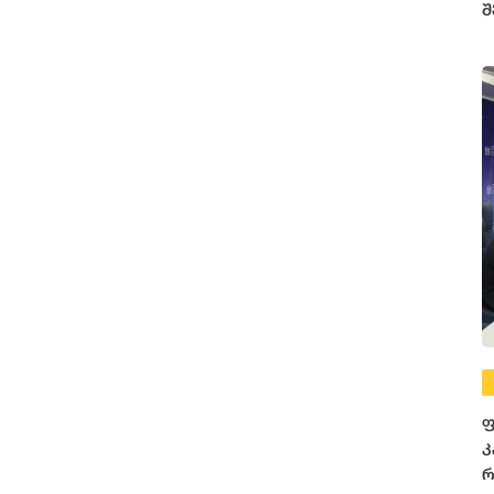
შ
ფ
კ
რ