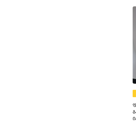
ფ
გ
ი