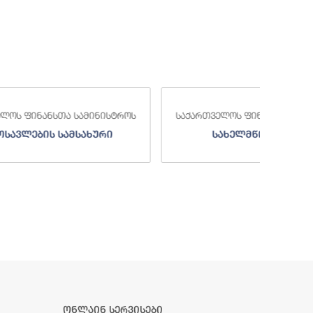
საქა
სტროს
საქართველოს ფინანსთა სამინისტროს
ი
სახელმწიფო ხაზინა
ა
ზე
ონლაინ სერვისები