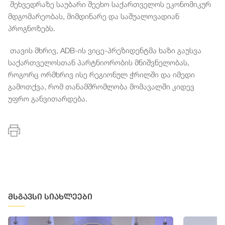
შეხვედრაზე
საუბარი
შეეხო
საქართველოს
ეკონომიკურ
მდგომარეობას
,
მიმდინარე
და
საშუალოვადიან
პროგნოზებს
.
თავის
მხრივ
, ADB-
ის
ვიცე
-
პრეზიდენტმა
ხაზი
გაუსვა
საქართველოსთან
პარტნიორობის
მნიშვნელობას
,
როგორც
ორმხრივ
ისე
რეგიონულ
ჭრილში
და
იმედი
გამოთქვა
,
რომ
თანამშრომლობა
მომავალში
კიდევ
უფრო
განვითარდება
.
მსგავსი სიახლეები