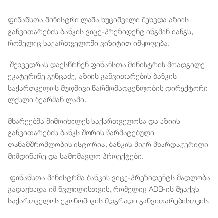
ფინანსთა
მინისტრი
ლაშა
ხუციშვილი
შეხვდა
აზიის
განვითარების
ბანკის
ვიცე
-
პრეზიდენტ
ინგმინ
იანგს
,
რომელიც
საქართველოში
ვიზიტით
იმყოფება
.
შეხვედრას
დაესწრნენ
ფინანსთა
მინისტრის
მოადგილე
ეკატერინე
გუნცაძე
,
აზიის
განვითარების
ბანკის
საქართველოს
მუდმივი
წარმომადგენლობის
დირექტორი
ლესლი
ბეარმან
ლამი
.
მხარეებმა
მიმოიხილეს
საქართველოსა
და
აზიის
განვითარების
ბანკს
შორის
წარმატებული
თანამშრომლობის
ისტორია
,
ბანკის
მიერ
მხარდაჭერილი
მიმდინარე
და
სამომავლო
პროექტები
.
ფინანსთა
მინისტრმა
ბანკის
ვიცე
-
პრეზიდენტს
მადლობა
გადაუხადა
იმ
წვლილისთვის
,
რომელიც
ADB-
ის
შეაქვს
საქართველოს
ეკონომიკის
მდგრადი
განვითარებისთვის
.