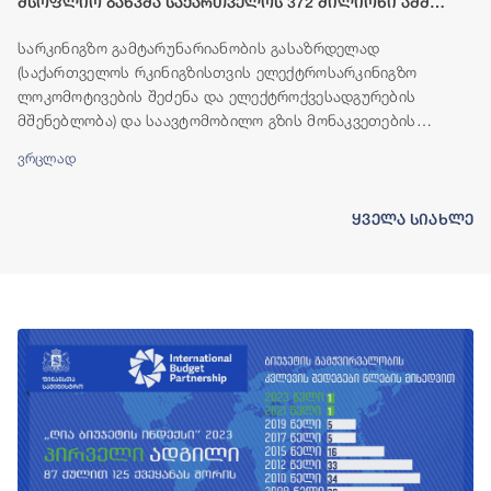
მსოფლიო ბანკმა საქართველოს 372 მილიონი აშშ
დოლარის ოდენობის ფინანსური რესურსი გამოუყო
სარკინიგზო გამტარუნარიანობის გასაზრდელად
(საქართველოს რკინიგზისთვის ელექტროსარკინიგზო
ლოკომოტივების შეძენა და ელექტროქვესადგურების
მშენებლობა) და საავტომობილო გზის მონაკვეთების
(ბადიაური-ჩალაუბანი-ბაკურციხე და გურჯაანი-თელავი)
ვრცლად
მშენებლობისთვის, მსოფლიო ბანკის ჯგუფი საქართველოს
ფინანსურ რესურსს გამოუყოფს.
ყველა სიახლე