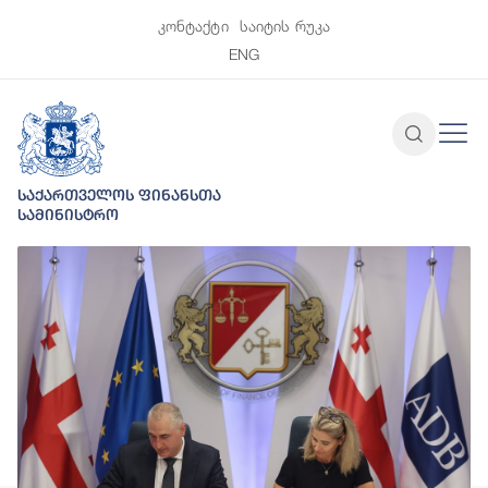
კონტაქტი
საიტის რუკა
ENG
საქართველოს ფინანსთა
სამინისტრო