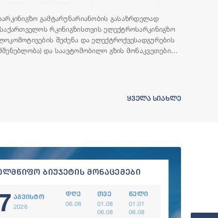
მილიონი აშშ დოლარის ოდენობის ფინანსური
რესურსი გამოუყო
სარკინიგზო გამტარუნარიანობის გასაზრდელად
(საქართველოს რკინიგზისთვის ელექტროსარკინიგზო
ლოკომოტივების შეძენა და ელექტროქვესადგურების
მშენებლობა) და საავტომობილო გზის მონაკვეთების
(ბადიაური-ჩალაუბანი-ბაკურციხე და გურჯაანი-
თელავი) მშენებლობისთვის, მსოფლიო ბანკის ჯგუფი
საქართველოს ფინანსურ რესურსს გამოუყოფს.
ყველა სიახლე
ელმწიფო ბიუჯეტის მონაცემები
7
დღე
თვე
წელი
აგვისტო
06.08
01.08
01.01
2026
06.08
06.08