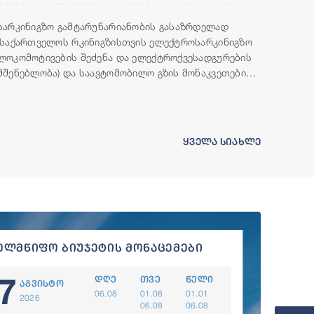
მილიონი აშშ დოლარის ოდენობის ფინანსური
რესურსი გამოუყო
სარკინიგზო გამტარუნარიანობის გასაზრდელად
(საქართველოს რკინიგზისთვის ელექტროსარკინიგზო
ლოკომოტივების შეძენა და ელექტროქვესადგურების
მშენებლობა) და საავტომობილო გზის მონაკვეთების
(ბადიაური-ჩალაუბანი-ბაკურციხე და გურჯაანი-
თელავი) მშენებლობისთვის, მსოფლიო ბანკის ჯგუფი
საქართველოს ფინანსურ რესურსს გამოუყოფს.
ყველა სიახლე
ელმწიფო ბიუჯეტის მონაცემები
7
დღე
თვე
წელი
აგვისტო
06.08
01.08
01.01
2026
06.08
06.08