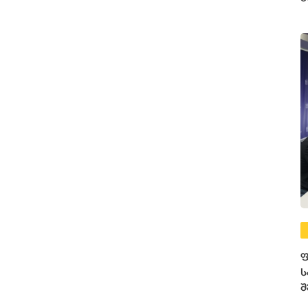
ე
ფ
ს
შ