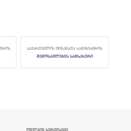
საქა
სტროს
საქართველოს ფინანსთა სამინისტროს
ი
სახელმწიფო ხაზინა
ა
ზე
ონლაინ სერვისები