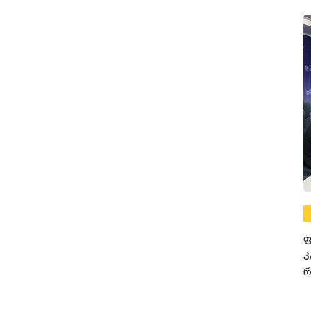
ფ
კ
რ