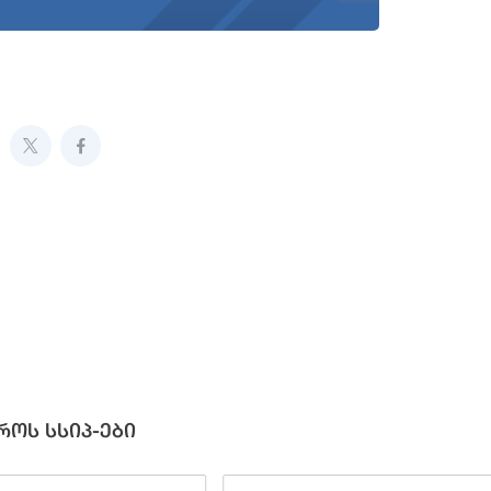
როს სსიპ-ები