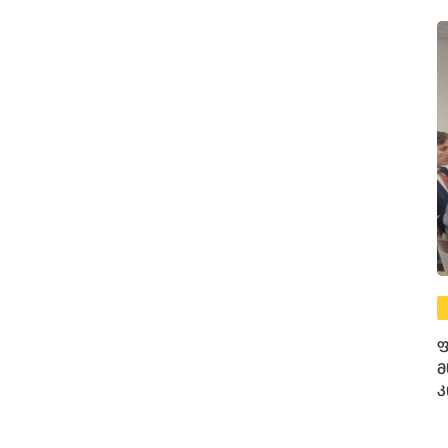
ფ
მ
კ