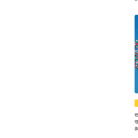
ფ
ლ
ფ
შ