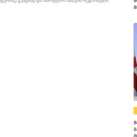
მ
შ
შ
გ
მ