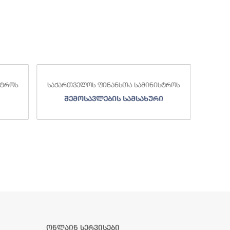
საქა
სტროს
საქართველოს ფინანსთა სამინისტროს
ი
სახელმწიფო ხაზინა
ა
ზე
ონლაინ სერვისები