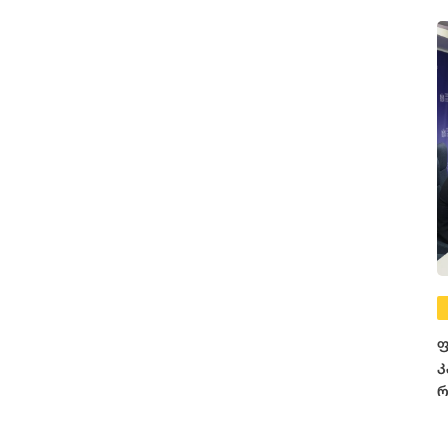
ფ
კ
რ