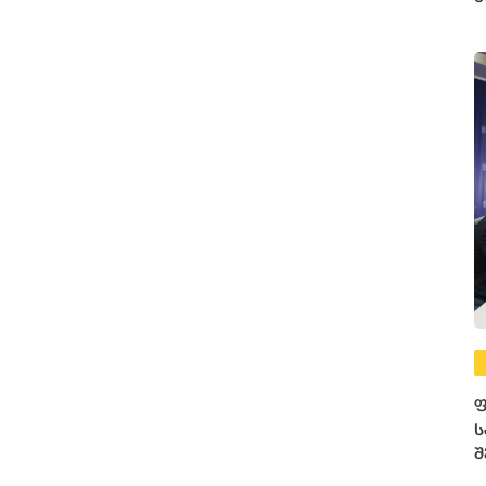
ე
ფ
ს
შ