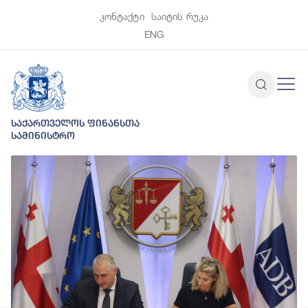
კონტაქტი
საიტის რუკა
ENG
საქართველოს ფინანსთა
სამინისტრო