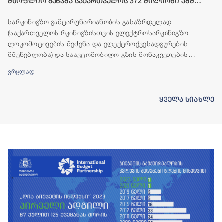
მსოფლიო ბანკმა საქართველოს 372 მილიონი აშშ
დოლარის ოდენობის ფინანსური რესურსი გამოუყო
სარკინიგზო გამტარუნარიანობის გასაზრდელად
(საქართველოს რკინიგზისთვის ელექტროსარკინიგზო
ლოკომოტივების შეძენა და ელექტროქვესადგურების
მშენებლობა) და საავტომობილო გზის მონაკვეთების
(ბადიაური-ჩალაუბანი-ბაკურციხე და გურჯაანი-თელავი)
ვრცლად
მშენებლობისთვის, მსოფლიო ბანკის ჯგუფი საქართველოს
ფინანსურ რესურსს გამოუყოფს.
ყველა სიახლე