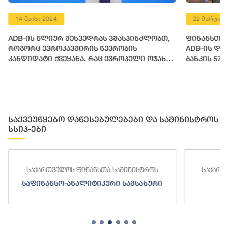
14 მაისი 2024
22 მარტი 2
ADB-ის წლიურ შეხვედრას ვმასპინძლობთ,
ფინანსთა 
როგორც ევროკავშირის წევრობის
ADB-ის დი
კანდიდატი ქვეყანა, რაც ევროპული ოჯახის
ბანკის 57
ფესვებთან დაბრუნების გზაზე გადადგმული
მოსამზადე
დიდი საეტაპო მოვლენაა
საქვეუწყებო დაწესებულებები და სამინისტროს
სსიპ-ები
საქართველოს ფინანსთა სამინისტროს
საქართ
საფინანსო-ანალიტიკური სამსახური
ს