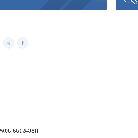
როს სსიპ-ები