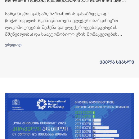
მსოფლიო ბანკმა საქართველოს 372 მილიონი აშშ
დოლარის ოდენობის ფინანსური რესურსი გამოუყო
სარკინიგზო გამტარუნარიანობის გასაზრდელად
(საქართველოს რკინიგზისთვის ელექტროსარკინიგზო
ლოკომოტივების შეძენა და ელექტროქვესადგურების
მშენებლობა) და საავტომობილო გზის მონაკვეთების
(ბადიაური-ჩალაუბანი-ბაკურციხე და გურჯაანი-თელავი)
ვრცლად
მშენებლობისთვის, მსოფლიო ბანკის ჯგუფი საქართველოს
ფინანსურ რესურსს გამოუყოფს.
ყველა სიახლე