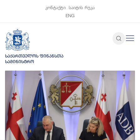
კონტაქტი
საიტის რუკა
ENG
საქართველოს ფინანსთა
სამინისტრო