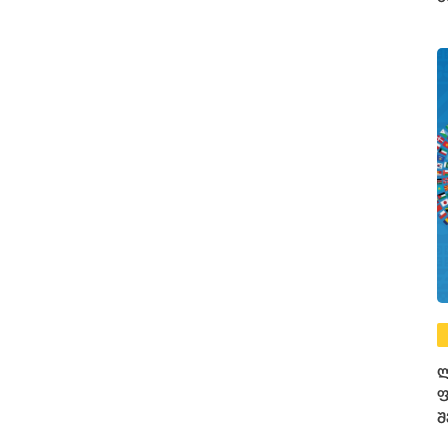
ფ
ლ
ფ
შ