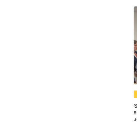
ფ
მ
კ