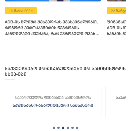
14 მაისი 2024
22 მარტი 2
ADB-ის წლიურ შეხვედრას ვმასპინძლობთ,
ფინანსთა 
როგორც ევროკავშირის წევრობის
ADB-ის დი
კანდიდატი ქვეყანა, რაც ევროპული ოჯახის
ბანკის 57
ფესვებთან დაბრუნების გზაზე გადადგმული
მოსამზადე
დიდი საეტაპო მოვლენაა
საქვეუწყებო დაწესებულებები და სამინისტროს
სსიპ-ები
საქართველოს ფინანსთა სამინისტროს
საქართ
საფინანსო-ანალიტიკური სამსახური
ს