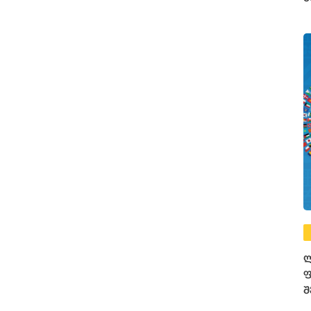
ფ
ლ
ფ
შ