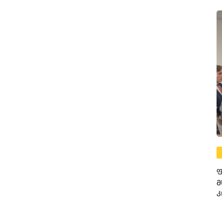
ფ
მ
კ