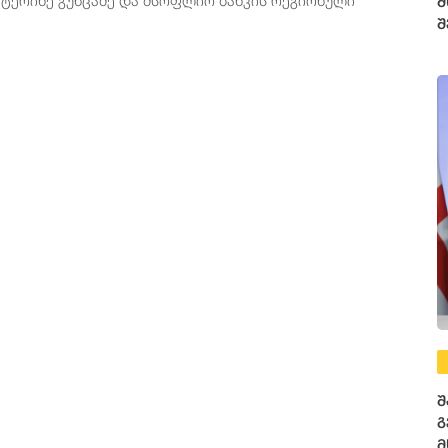
მ
შ
შ
გ
მ