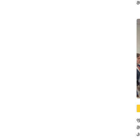
მ
ფ
ფ
მ
კ