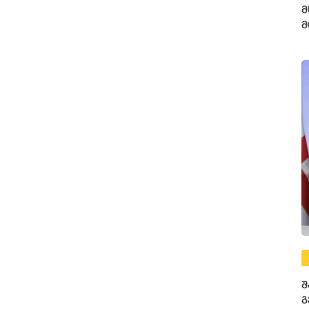
მ
მ
შ
გ