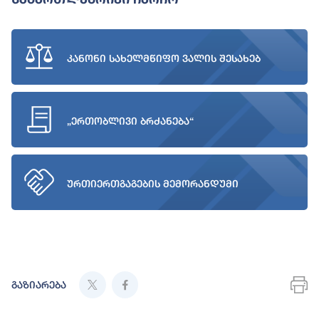
კანონი სახელმწიფო ვალის შესახებ
„ერთობლივი ბრძანება“
ურთიერთგაგების მემორანდუმი
გაზიარება