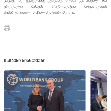
კაკაურიძე, ეკატერინე გუნცაძე, მირზა გელაშვილი და
ეროვნული ბანკის პრეზიდენტის მოვალეობის
შემსრულებელი არჩილ მესტვირიშვილი.
მსგავსი სიახლეები