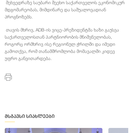
შეხვედრაზე
საუბარი
შეეხო
საქართველოს
ეკონომიკურ
მდგომარეობას
,
მიმდინარე
და
საშუალოვადიან
პროგნოზებს
.
თავის
მხრივ
, ADB-
ის
ვიცე
-
პრეზიდენტმა
ხაზი
გაუსვა
საქართველოსთან
პარტნიორობის
მნიშვნელობას
,
როგორც
ორმხრივ
ისე
რეგიონულ
ჭრილში
და
იმედი
გამოთქვა
,
რომ
თანამშრომლობა
მომავალში
კიდევ
უფრო
განვითარდება
.
მსგავსი სიახლეები