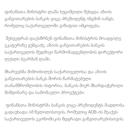
ფინანსთა
მინისტრი
ლაშა
ხუციშვილი
შეხვდა
აზიის
განვითარების
ბანკის
ვიცე
-
პრეზიდენტ
ინგმინ
იანგს
,
რომელიც
საქართველოში
ვიზიტით
იმყოფება
.
შეხვედრას
დაესწრნენ
ფინანსთა
მინისტრის
მოადგილე
ეკატერინე
გუნცაძე
,
აზიის
განვითარების
ბანკის
საქართველოს
მუდმივი
წარმომადგენლობის
დირექტორი
ლესლი
ბეარმან
ლამი
.
მხარეებმა
მიმოიხილეს
საქართველოსა
და
აზიის
განვითარების
ბანკს
შორის
წარმატებული
თანამშრომლობის
ისტორია
,
ბანკის
მიერ
მხარდაჭერილი
მიმდინარე
და
სამომავლო
პროექტები
.
ფინანსთა
მინისტრმა
ბანკის
ვიცე
-
პრეზიდენტს
მადლობა
გადაუხადა
იმ
წვლილისთვის
,
რომელიც
ADB-
ის
შეაქვს
საქართველოს
ეკონომიკის
მდგრადი
განვითარებისთვის
.