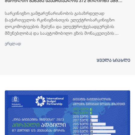
მსოფლიო ბანკმა საქართველოს 372 მილიონი აშშ
დოლარის ოდენობის ფინანსური რესურსი გამოუყო
სარკინიგზო გამტარუნარიანობის გასაზრდელად
(საქართველოს რკინიგზისთვის ელექტროსარკინიგზო
ლოკომოტივების შეძენა და ელექტროქვესადგურების
მშენებლობა) და საავტომობილო გზის მონაკვეთების
(ბადიაური-ჩალაუბანი-ბაკურციხე და გურჯაანი-თელავი)
ვრცლად
მშენებლობისთვის, მსოფლიო ბანკის ჯგუფი საქართველოს
ფინანსურ რესურსს გამოუყოფს.
ყველა სიახლე