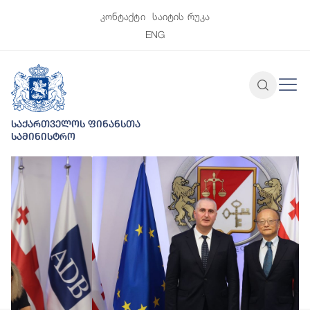
კონტაქტი
საიტის რუკა
ENG
საქართველოს ფინანსთა
სამინისტრო