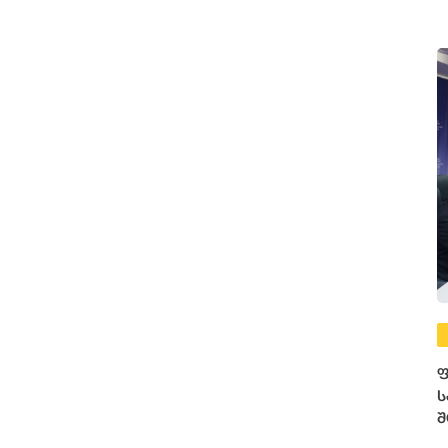
ფ
ს
შ
ე