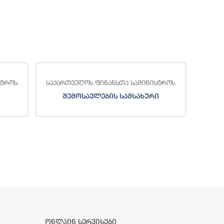
საქა
სტროს
საქართველოს ფინანსთა სამინისტროს
ი
სახელმწიფო ხაზინა
ა
ზე
ონლაინ სერვისები