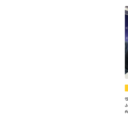
ფ
კ
რ