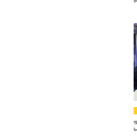
ბ
ფ
ს