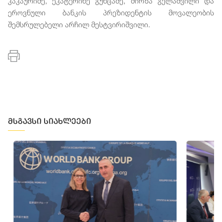
კაკაურიძე, ეკატერინე გუნცაძე, მირზა გელაშვილი და
ეროვნული ბანკის პრეზიდენტის მოვალეობის
შემსრულებელი არჩილ მესტვირიშვილი.
მსგავსი სიახლეები