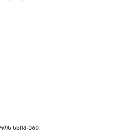
როს სსიპ-ები