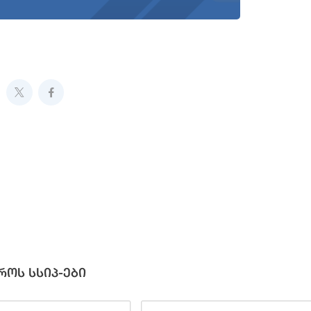
როს სსიპ-ები