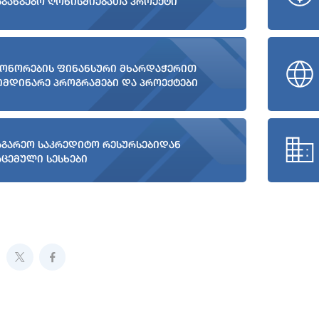
აგანგებო ღონისძიებათა პროექტი
ონორების ფინანსური მხარდაჭერით
იმდინარე პროგრამები და პროექტები
აგარეო საკრედიტო რესურსებიდან
აცემული სესხები