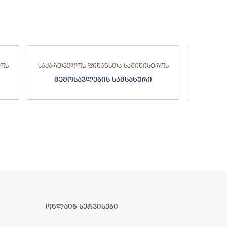
საქა
სტროს
საქართველოს ფინანსთა სამინისტროს
ი
სახელმწიფო ხაზინა
ა
ზე
ონლაინ სერვისები