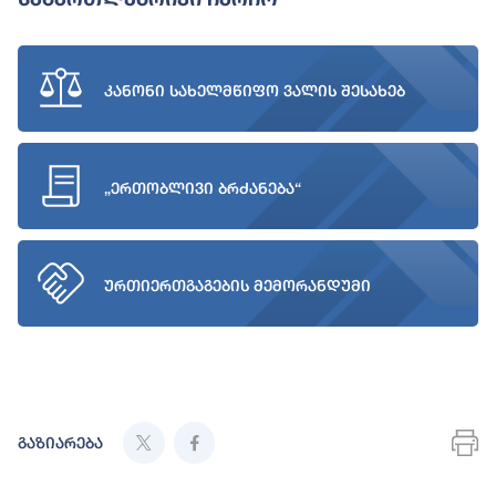
კანონი სახელმწიფო ვალის შესახებ
„ერთობლივი ბრძანება“
ურთიერთგაგების მემორანდუმი
გაზიარება