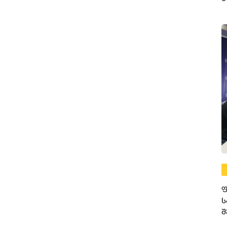
ე
ფ
ს
შ