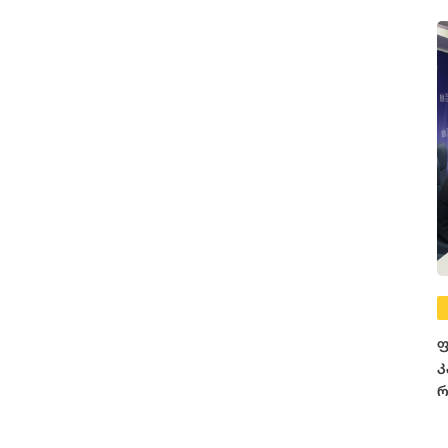
ფ
კ
რ