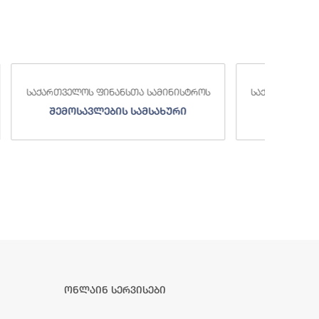
საქა
სტროს
საქართველოს ფინანსთა სამინისტროს
ი
სახელმწიფო ხაზინა
ა
ზე
ონლაინ სერვისები