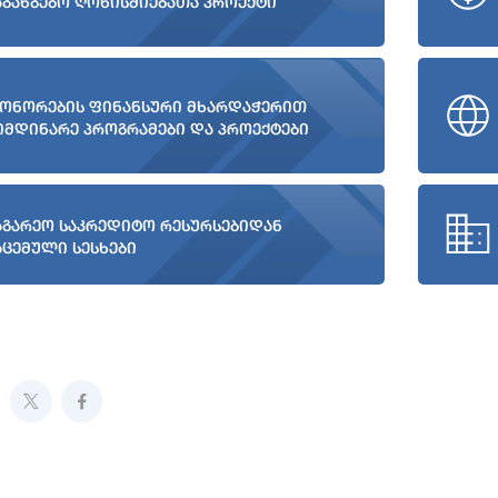
აგანგებო ღონისძიებათა პროექტი
ონორების ფინანსური მხარდაჭერით
იმდინარე პროგრამები და პროექტები
აგარეო საკრედიტო რესურსებიდან
აცემული სესხები