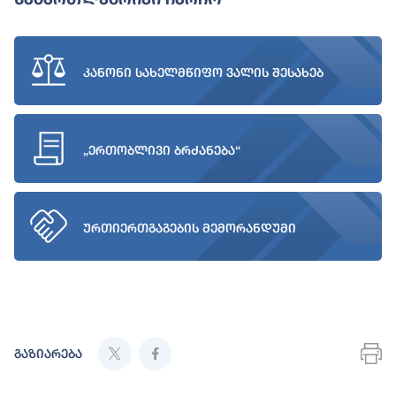
კანონი სახელმწიფო ვალის შესახებ
„ერთობლივი ბრძანება“
ურთიერთგაგების მემორანდუმი
გაზიარება