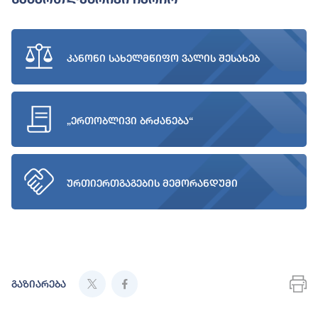
კანონი სახელმწიფო ვალის შესახებ
„ერთობლივი ბრძანება“
ურთიერთგაგების მემორანდუმი
გაზიარება