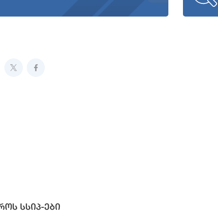
როს სსიპ-ები