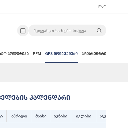
ENG
აჟო პოლიტიკა
PFM
GFS მონაცემები
პრესცენტრი
რცელების Კალენდარი
ტი
აპრილი
მაისი
ივნისი
ივლისი
აგვისტო
ს