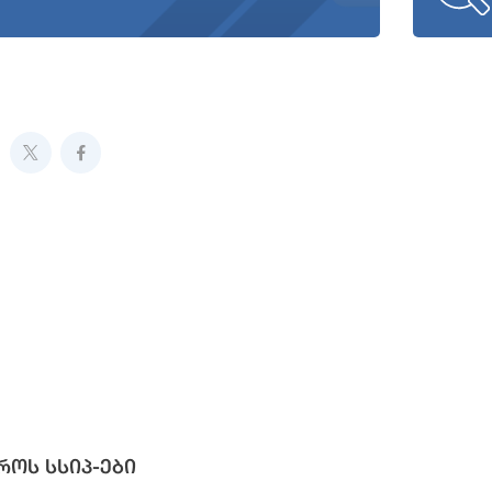
როს სსიპ-ები