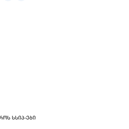
როს სსიპ-ები