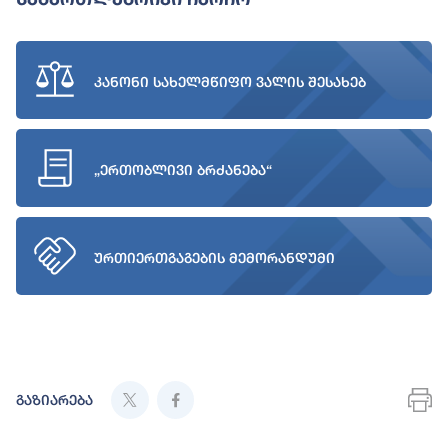
კანონი სახელმწიფო ვალის შესახებ
„ერთობლივი ბრძანება“
ურთიერთგაგების მემორანდუმი
გაზიარება