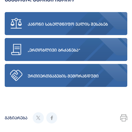
კანონი სახელმწიფო ვალის შესახებ
„ერთობლივი ბრძანება“
ურთიერთგაგების მემორანდუმი
გაზიარება