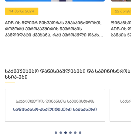
14 მაისი 2024
22 მარტი 2
ADB-ის წლიურ შეხვედრას ვმასპინძლობთ,
ფინანსთა 
როგორც ევროკავშირის წევრობის
ADB-ის დი
კანდიდატი ქვეყანა, რაც ევროპული ოჯახის
ბანკის 57
ფესვებთან დაბრუნების გზაზე გადადგმული
მოსამზადე
დიდი საეტაპო მოვლენაა
საქვეუწყებო დაწესებულებები და სამინისტროს
სსიპ-ები
საქართველოს ფინანსთა სამინისტროს
საქართ
საფინანსო-ანალიტიკური სამსახური
ს